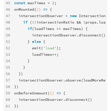
45
const
 maxTimes = 
2
;

46
onMounted(
()
 =>
 {

47
  intersectionObserver = 
new
 IntersectionOb
48
if
 (!!intersectionRatio && !props.loadin
49
if
(loadTimes >= maxTimes) {

50
        intersectionObserver.disconnect();

51
      } 
else
 {

52
        emit(
'load'
);

53
        loadTimes++;

54
      }

55
    }

56
  })

57
  intersectionObserver.observe(loadMoreRef.v
58
})

59
onBeforeUnmount(
()
 =>
 {

60
  intersectionObserver.disconnect()

61