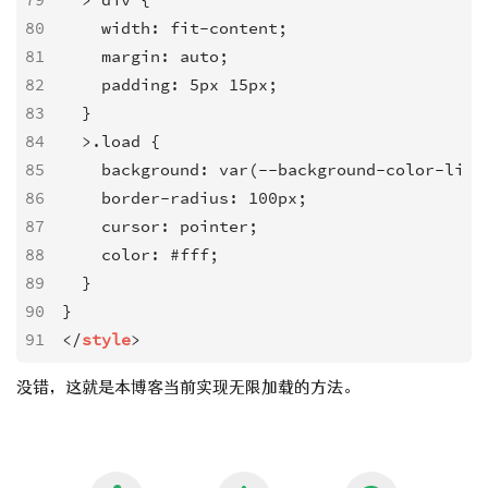
80
    width: fit-content;

81
    margin: auto;

82
    padding: 5px 15px;

83
  }

84
  >.load {

85
    background: var(--background-color-linea
86
    border-radius: 100px;

87
    cursor: pointer;

88
    color: #fff;

89
  }

90
91
</
style
>
没错，这就是本博客当前实现无限加载的方法。