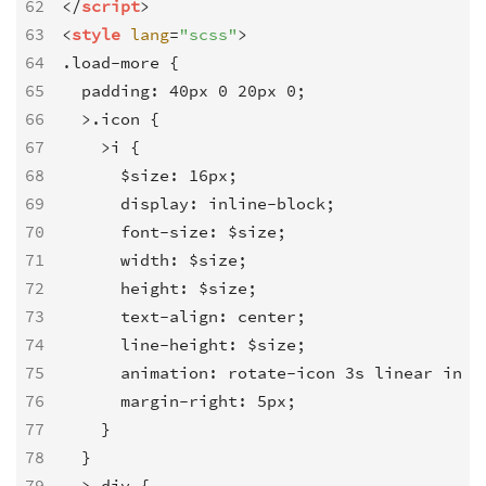
62
</
script
>
63
<
style
lang
=
"scss"
>
64
.load-more {

65
  padding: 40px 0 20px 0;

66
  >.icon {

67
    >i {

68
      $size: 16px;

69
      display: inline-block;

70
      font-size: $size;

71
      width: $size;

72
      height: $size;

73
      text-align: center;

74
      line-height: $size;

75
      animation: rotate-icon 3s linear infin
76
      margin-right: 5px;

77
    }

78
  }

79
  > div {
