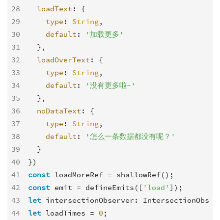
28
loadText
: {

29
type
: 
String
,

30
default
: 
'加载更多'
31
  },

32
loadOverText
: {

33
type
: 
String
,

34
default
: 
'没有更多啦~'
35
  },

36
noDataText
: {

37
type
: 
String
,

38
default
: 
'怎么一条数据都没有呢？'
39
  }

40
41
const
42
const
 emit = defineEmits([
'load'
43
let
44
let
 loadTimes = 
0