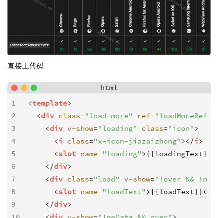
直接上代码
html
1
<
template
>
2
<
div
class
=
"load-more"
ref
=
"loadMoreRef"
>
3
<
div
v-show
=
"loading"
class
=
"icon"
>
4
<
i
class
=
"x-icon-jiazaizhong"
>
</
i
>
5
<
slot
name
=
"loading"
>
{{loadingText}}
<
6
</
div
>
7
<
div
class
=
"load"
v-show
=
"!over && !noD
8
<
slot
name
=
"loadText"
>
{{loadText}}
</
s
9
</
div
>
10
<
div
v-show
=
"!noData && over"
>