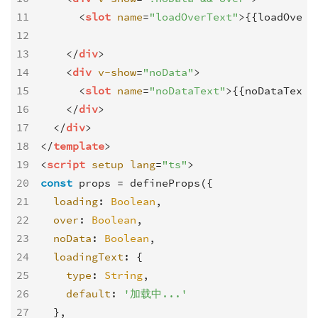
11
<
slot
name
=
"loadOverText"
>
{{loadOverT
12
13
</
div
>
14
<
div
v-show
=
"noData"
>
15
<
slot
name
=
"noDataText"
>
{{noDataText}
16
</
div
>
17
</
div
>
18
</
template
>
19
<
script
setup
lang
=
"ts"
>
20
const
 props = defineProps({

21
loading
: 
Boolean
,

22
over
: 
Boolean
,

23
noData
: 
Boolean
,

24
loadingText
: {

25
type
: 
String
,

26
default
: 
'加载中...'
27
  },
