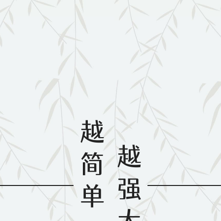
越
越
简
强
单