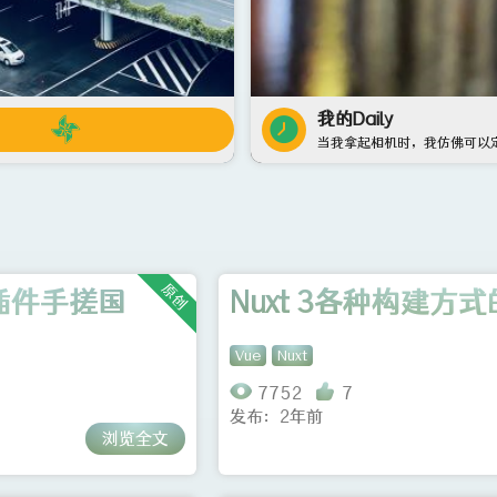
我的Daily
当我拿起相机时，我仿佛可以定格流水带不走光阴的故事。
原创
n插件手搓国
Nuxt 3各种构建方
Vue
Nuxt
7752
7
发布：2年前
浏览全文