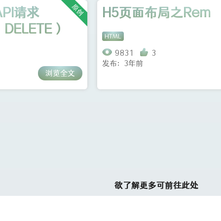
原创
PI请求
H5页面布局之Rem
DELETE）
HTML
9831
3
发布：3年前
浏览全文
欲了解更多可前往此处
关于本站