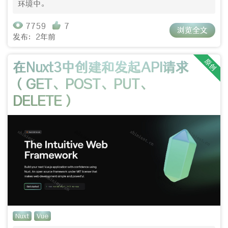
环境中。
7759
7
浏览全文
发布：2年前
原创
在Nuxt3中创建和发起API请求
（GET、POST、PUT、
DELETE）
Nuxt
Vue