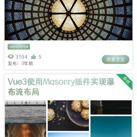
JavaScript
3104
5
浏览全文
发布：3年前
原创
Vue3使用Masonry插件实现瀑
布流布局