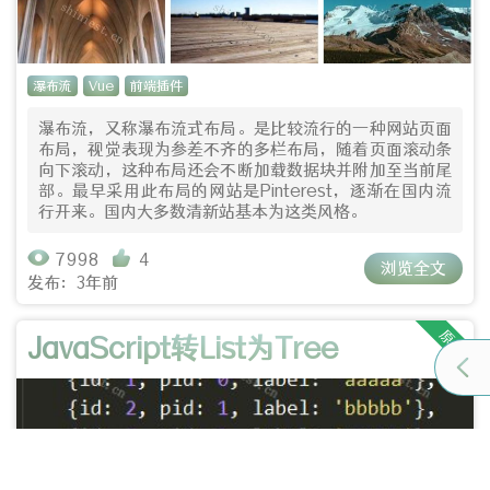
瀑布流
Vue
前端插件
瀑布流，又称瀑布流式布局。是比较流行的一种网站页面
布局，视觉表现为参差不齐的多栏布局，随着页面滚动条
向下滚动，这种布局还会不断加载数据块并附加至当前尾
部。最早采用此布局的网站是Pinterest，逐渐在国内流
行开来。国内大多数清新站基本为这类风格。
7998
4
浏览全文
发布：3年前
原创
JavaScript转List为Tree