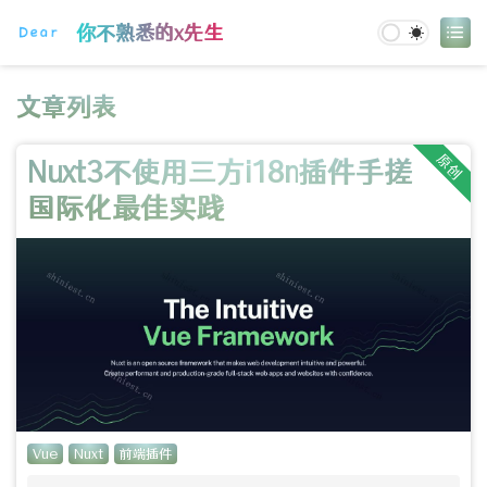
登录
你不熟悉的x先生
文章列表
原创
Nuxt3不使用三方i18n插件手搓
国际化最佳实践
Vue
Nuxt
前端插件